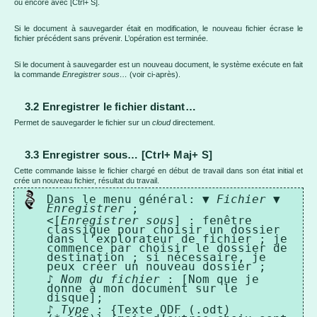
ou encore avec [Ctrl+ S].
Si le document à sauvegarder était en modification, le nouveau fichier écrase le
fichier précédent sans prévenir. L’opération est terminée.
Si le document à sauvegarder est un nouveau document, le système exécute en fait
la commande
Enregistrer sous…
(voir ci-après).
3.2 Enregistrer le fichier distant…
Permet de sauvegarder le fichier sur un
cloud
directement.
3.3 Enregistrer sous… [Ctrl+ Maj+ S]
Cette commande laisse le fichier chargé en début de travail dans son état initial et
crée un nouveau fichier, résultat du travail.
Dans le menu général: ▼
Fichier
▼
Enregistrer
;
<[
Enregistrer sous
] : fenêtre
classique pour choisir un dossier
dans l’explorateur de fichier ; je
commence par choisir le dossier de
destination ; si nécessaire, je
peux créer un nouveau dossier ;
♪
Nom du fichier
: [Nom que je
donne à mon document sur le
disque];
♪
Type
: {Texte ODF (.odt)