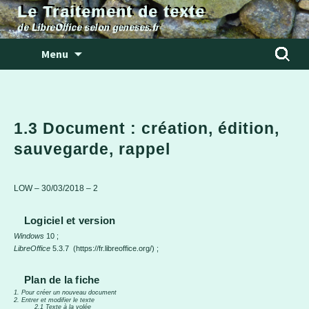
Le Traitement de texte
de LibreOffice selon geneses.fr
Aller
Rechercher
Menu
au
contenu
1.3 Document : création, édition,
sauvegarde, rappel
LOW – 30/03/2018 – 2
Logiciel et version
Windows
10 ;
LibreOffice
5.3.7 (https://fr.libreoffice.org/) ;
Plan de la fiche
1. Pour créer un nouveau document
2. Entrer et modifier le texte
2.1 Texte à la volée