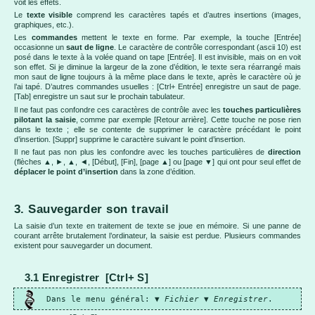
voit les effets.
Le
texte visible
comprend les caractères tapés et d’autres insertions (images,
graphiques, etc.).
Les
commandes
mettent le texte en forme. Par exemple, la touche [Entrée]
occasionne un
saut de ligne
. Le caractère de contrôle correspondant (ascii 10) est
posé dans le texte à la volée quand on tape [Entrée]. Il est invisible, mais on en voit
son effet. Si je diminue la largeur de la zone d’édition, le texte sera réarrangé mais
mon saut de ligne toujours à la même place dans le texte, après le caractère où je
l’ai tapé. D’autres commandes usuelles : [Ctrl+ Entrée] enregistre un saut de page.
[Tab] enregistre un saut sur le prochain tabulateur.
Il ne faut pas confondre ces caractères de contrôle avec les
touches particulières
pilotant la saisie
, comme par exemple [Retour arrière]. Cette touche ne pose rien
dans le texte ; elle se contente de supprimer le caractère précédant le point
d’insertion. [Suppr] supprime le caractère suivant le point d’insertion.
Il ne faut pas non plus les confondre avec les touches particulières de
direction
(flèches ▲, ►, ▲, ◄, [Début], [Fin], [page ▲] ou [page ▼] qui ont pour seul effet de
déplacer le point d’insertion
dans la zone d’édition.
3. Sauvegarder son travail
La saisie d’un texte en traitement de texte se joue en mémoire. Si une panne de
courant arrête brutalement l’ordinateur, la saisie est perdue. Plusieurs commandes
existent pour sauvegarder un document.
3.1 Enregistrer [Ctrl+ S]
Dans le menu général: ▼
Fichier
▼
Enregistrer
.