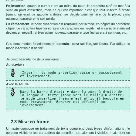
écrasement
.
En
insertion
, quand le curseur est au milieu du texte, le caractère tapé se met à la
suite du point d’insertion, mais ce qui est important, c’est que tout le texte à droite
(quand on écrit de gauche à droite) se décale pour lui faire de la place, sans
qu’aucun caractère ne soit perdu.
En
écrasement
, le point d’insertion est remplacé par la mise en négatif du caractère
cliqué. Le caractère tapé va écraser ce caractère en négatif ; et le caractère suivant
devient en négatif ; si bien qu’un nouveau caractère tapé l’écrasera à son tour, etc.
Ces deux modes fonctionnent en
bascule
: c’est soit l’un, soit l’autre. Par défaut, le
mode insertion est activé.
Je peux basculer de deux manières :
Au clavier :
[Inser] : le mode insertion passe en basculement
et inversement.
Avec la souris :
Dans la barre d’état: ▼ dans la zone à droite de
la langue du texte (zone vers le milieu à droite)
le mode insertion (rien n’est affiché) bascule en
mode écrasement (
Écraser
est affiché) ou
inversement.
2.3 Mise en forme
Un texte composé en traitement de texte comprend deux types d’informations : le
contenu visible et les caractères de contrôle, normalement invisibles, mais dont on