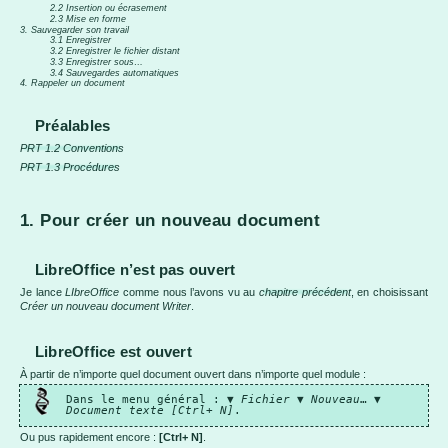
2.2 Insertion ou écrasement
2.3 Mise en forme
3. Sauvegarder son travail
3.1 Enregistrer
3.2 Enregistrer le fichier distant
3.3 Enregistrer sous…
3.4 Sauvegardes automatiques
4. Rappeler un document
Préalables
PRT 1.2 Conventions
PRT 1.3 Procédures
1. Pour créer un nouveau document
LibreOffice n’est pas ouvert
Je lance
LIbreOffice
comme nous l’avons vu au
chapitre précédent
, en choisissant
Créer un nouveau document Writer
.
LibreOffice est ouvert
À partir de n’importe quel document ouvert dans n’importe quel module :
Dans le menu général : ▼
Fichier ▼
Nouveau
… ▼
Document texte [Ctrl+ N]
.
Ou pus rapidement encore :
[Ctrl+ N]
.