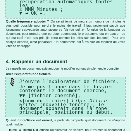
récupération automatiques toutes
les :
♫ NNN Minutes ;
▼ ◄ OK ►.
Quelle fréquence adopter ?
On serait tenté de mettre un nombre de minutes le
plus petit possible pour perdre le moins de travail. Il faut seulement savoir que
lorsqu’une sauvegarde automatique se fait (ce qui, en fonction de la longueur du
document, peut prendre une ou deux secondes), le programme est en pause : ce
qui est tapé n’est pas pris (le texte comme les clics sur des boutons). Pour une
dactylo experte, c’est pénalisant. Un compromis est à trouver en fonction de votre
vitesse de frappe.
4. Rappeler un document
Je rappelle un document existant pour le modifier ou tout simplement le consulter.
Avec l’explorateur de fichiers :
J’ouvre l’explorateur de fichiers;
Je me positionne dans le dossier
contenant le document cherché;
▼▼ [fichier cherché];
<[nom du fichier]
Libre Office
Writer
(nouvelle fenêtre); le
document apparaît dans la zone
principale, positionné au début.
Quand
LibreOffice
est ouvert
, à partir de n’importe quel document de n’importe
quel module :
– [Ctrl+ O (lettre O)]
affiche l’explorateur de fichiers pour trouver le document à