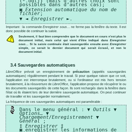
(*.odt)} (mais d’autres choix sont
possibles dans d’autres cas);
▣
Extension automatique du nom de
fichier
;
▼ ◄
Enregistrer
►.
Important : la commande
Enregistrer sous…
ne ferme pas la fenêtre du texte. Il est
donc possible de continuer la saisie.
Seulement, il faut bien comprendre que le document en cours n’est plus le
document initial, mais celui qui vient d’être indiqué dans
Enregistrer
sous…
Si la saisie continuée était sauvegardée ensuite avec
Enregistrer
simple, ce serait le dernier document qui serait écrasé, et non le
document initial.
3.4 Sauvegardes automatiques
LibreOffice
prévoit un enregistrement de
précaution
(appelés sauvegardes
automatiques) régulièrement pendant le travail. Si pour quelque raison que ce soit,
l’application est interrompue brutalement, ou si l’ordinateur est mis hors tension
brutalement, à la réouverture de
LibreOffice
, l’application propose de récupérer le ou
les documents sauvegardés de cette façon. Ils sont rechargés dans la fenêtre dans
l’état où ils étaient lors de leur dernière sauvegarde automatique. On peut continuer
de travailler et les sauvegarder normalement.
La fréquence de ces sauvegardes automatiques est paramétrable :
Dans le menu général : ▼
Outils
▼
Options…
▼
Chargement/Enregistrement
▼
Général
;
‡
Enregistrer
‡
▣ enregistrer les informations de