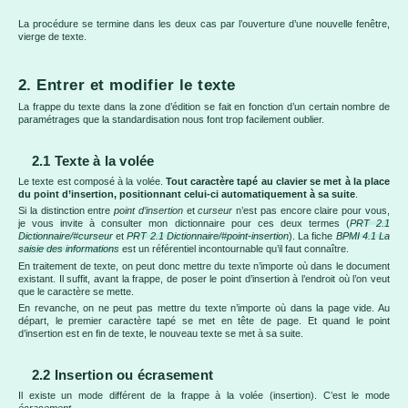
La procédure se termine dans les deux cas par l’ouverture d’une nouvelle fenêtre,
vierge de texte.
2. Entrer et modifier le texte
La frappe du texte dans la zone d’édition se fait en fonction d’un certain nombre de
paramétrages que la standardisation nous font trop facilement oublier.
2.1 Texte à la volée
Le texte est composé à la volée.
Tout caractère tapé au clavier se met à la place
du point d’insertion, positionnant celui-ci automatiquement à sa suite
.
Si la distinction entre
point d’insertion
et
curseur
n’est pas encore claire pour vous,
je vous invite à consulter mon dictionnaire pour ces deux termes (
PRT 2.1
Dictionnaire/#curseur
et
PRT 2.1 Dictionnaire/#point-insertion
). La fiche
BPMI 4.1 La
saisie des informations
est un référentiel incontournable qu’il faut connaître.
En traitement de texte, on peut donc mettre du texte n’importe où dans le document
existant. Il suffit, avant la frappe, de poser le point d’insertion à l’endroit où l’on veut
que le caractère se mette.
En revanche, on ne peut pas mettre du texte n’importe où dans la page vide. Au
départ, le premier caractère tapé se met en tête de page. Et quand le point
d’insertion est en fin de texte, le nouveau texte se met à sa suite.
2.2 Insertion ou écrasement
Il existe un mode différent de la frappe à la volée (insertion). C’est le mode