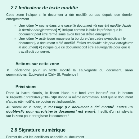
2.7
Indicateur de texte modifié
Cette zone indique si le document a été modifié ou pas depuis son dernier
enregistrement.
Une icône (♥ coche dans une case [
le document n’a pas été modifié depuis
le dernier enregistrement
] ♥) indique comme la bulle le précise que le
document peut être fermé sans avoir besoin d’être enregistré.
Une icône (♥ astérisque rouge sur la bordure d’un cadre symbolisant le
document [
Le document a été modifié. Faites un double-clic pour enregistrer
le document
] ♥) indique que ce document doit être sauvegardé pour que le
travail soit conservé.
Actions sur cette zone
▼ déclenche pour un texte modifié la sauvegarde du document,
sans
sommations
. Équivalent à [Ctrl+ S]. Prudence !
Précisions
Dans la barre d’outils, le flocon blanc sur fond vert incrusté sur le bouton
♥Disquette[
Enregistrer (Ctrl+ S)
]♥ donne la même information. Tant que le document
n’a pas été modifié, ce bouton est indisponible.
Au survol de la zone,
le message
[Le document a été modifié. Faites un
double-clic pour enregistrer le document]
est erroné
. Il suffit d’un simple-clic
sur la zone pour enregistrer le document !
2.8 Signature numérique
Permet de voir les certificats associés au document.