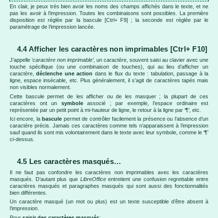
En clair, je peux très bien avoir les noms des champs affichés dans le texte, et ne
pas les avoir à l’impression. Toutes les combinaisons sont possibles. La première
disposition est réglée par la bascule [Ctrl+ F9] ; la seconde est réglée par le
paramétrage de l’impression lancée.
4.4 Afficher les caractères non imprimables [Ctrl+ F10]
J’appelle ‘
caractère non imprimable’
, un caractère, souvent saisi au clavier avec une
touche spécifique (ou une combinaison de touches), qui au lieu d’afficher un
caractère,
déclenche une action
dans le flux du texte : tabulation, passage à la
ligne, espace insécable, etc. Plus généralement, il s’agit de caractères tapés mais
non visibles normalement.
Cette bascule permet de les afficher ou de les masquer ; la plupart de ces
caractères ont un
symbole
associé ; par exemple, l’espace ordinaire est
représentée par un petit point à mi-hauteur de ligne, le retour à la ligne par ‘¶’, etc.
Ici encore, la
bascule
permet de contrôler facilement la présence ou l’absence d’un
caractère précis. Jamais ces caractères comme tels n’apparaissent à l’impression
sauf quand ils sont mis volontairement dans le texte avec leur symbole, comme le ‘¶’
ci-dessus.
4.5 Les caractères masqués…
Il ne faut pas confondre les caractères non imprimables avec les caractères
masqués. D’autant plus que
LibreOffice
entretient une confusion regrettable entre
caractères masqués et paragraphes masqués qui sont aussi des fonctionnalités
bien différentes.
Un caractère masqué (un mot ou plus) est un texte susceptible d’être absent à
l’impression.
Pour
saisir
des caractères
masqué
s
: