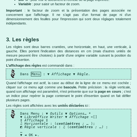
Variable
: pour saisir un facteur de zoom.
Important
: le facteur de zoom et la présentation des pages associée ne
concernent que l’affichage. Il ne s’agit pas d’un format de page ni d’un
dimensionnement des feuilles pour l’impression qui sont deux réglages totalement
indépendants.
3. Les règles
Les règles sont deux barres crantées, une horizontale, en haut, une verticale, à
gauche. Elles portent l’indication des distances en cm (mais d’autres unités de
mesure peuvent être choisies) à partir d’une origine variable suivant la position du
point d’insertion.
L’affichage des règles
est commandé dans :
Dans
Menu
: ▼
Affichage
▼
Règle
.
Quand l’affichage est actif, la case au début de la ligne de ce menu est cochée ;
cliquer sur ce menu agit comme une
bascule.
Petite précision : la règle verticale,
quand son affichage est paramétré, n’est présente que sur la
page en cours
; c’est
un indice pour repérer la page contenant le point d’insertion quand on fait défiler
plusieurs pages.
Les règles sont affichées avec les
unités déclarées
ici :
Dans Menu : ▼
Outils
▼
Options
… *
▼
LibreOffice Writer
▼
Affichage
<[]
‡
Affichage
‡
♫ Horizontale
: (
centimètres
; …
);
◩
Règle
v
erticale
: ♫ (
centimètres
; …
)
;
…
▼ ◄ OK ►.