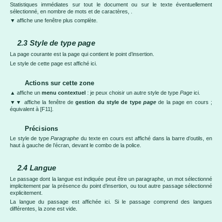
Statistiques immédiates sur tout le document ou sur le texte éventuellement
sélectionné, en nombre de mots et de caractères, .
▼ affiche une fenêtre plus complète.
2.3
Style de
type page
La page courante est la page qui contient le point d’insertion.
Le style de cette page est affiché ici.
Actions sur cette zone
▲ affiche un
menu contextuel
: je peux choisir un autre style de type
Page
ici.
▼▼ affiche la fenêtre de
gestion du style de
type
page
de la page en cours ;
équivalent à [F11].
Précisions
Le style de type
Paragraphe
du texte
en cours est affiché dans la barre d’outils, en
haut à gauche de l’écran, devant le combo de la police.
2.4
Langue
Le passage dont la langue est indiquée peut être un paragraphe, un mot sélectionné
implicitement par la présence du point d’insertion, ou tout autre passage sélectionné
explicitement.
La langue du passage est affichée ici. Si le passage comprend des langues
différentes, la zone est vide.