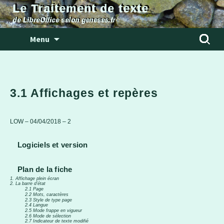
Le Traitement de texte
de LibreOffice selon geneses.fr
Aller
Rechercher
Menu
au
contenu
3.1 Affichages et repères
LOW – 04/04/2018 – 2
Logiciels et version
Plan de la fiche
1. Affichage plein écran
2. La barre d’état
2.1 Page
2.2 Mots, caractères
2.3 Style de type page
2.4 Langue
2.5 Mode frappe en vigueur
2.6 Mode de sélection
2.7 Indicateur de texte modifié