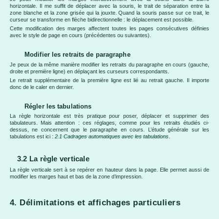
horizontale. Il me suffit de déplacer avec la souris, le trait de séparation entre la
zone blanche et la zone grisée qui la jouxte. Quand la souris passe sur ce trait, le
curseur se transforme en flèche bidirectionnelle : le déplacement est possible.
Cette modification des marges affectent toutes les pages consécutives définies
avec le style de page en cours (précédentes ou suivantes).
Modifier les retraits de paragraphe
Je peux de la même manière modifier les retraits du paragraphe en cours (gauche,
droite et première ligne) en déplaçant les curseurs correspondants.
Le retrait supplémentaire de la première ligne est lié au retrait gauche. Il importe
donc de le caler en dernier.
Régler les tabulations
La règle horizontale est très pratique pour poser, déplacer et supprimer des
tabulateurs. Mais attention : ces réglages, comme pour les retraits étudiés ci-
dessus, ne concernent que le paragraphe en cours. L’étude générale sur les
tabulations est ici :
2.1 Cadrages automatiques avec les tabulations
.
3.2 La règle verticale
La règle verticale sert à se repérer en hauteur dans la page. Elle permet aussi de
modifier les marges haut et bas de la zone d’impression.
4. Délimitations et affichages particuliers