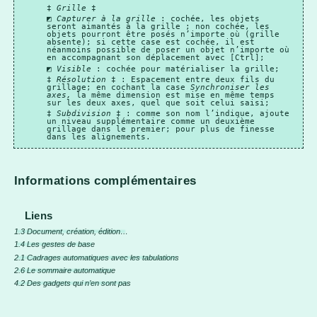
‡
Grille
‡
◩
Capturer à la grille
: cochée, les objets
seront aimantés à la grille ; non cochée, les
objets pourront être posés n’importe où (grille
absente); si cette case est cochée, il est
néanmoins possible de poser un objet n’importe où
en accompagnant son déplacement avec [Ctrl];
◩
Visible
: cochée pour matérialiser la grille;
‡
Résolution
‡ : Espacement entre deux fils du
grillage; en cochant la case
Synchroniser les
axes,
la même dimension est mise en même temps
sur les deux axes, quel que soit celui saisi;
‡
Subdivision
‡ : comme son nom l’indique, ajoute
un niveau supplémentaire comme un deuxième
grillage dans le premier; pour plus de finesse
dans les alignements.
Informations complémentaires
Liens
1.3 Document, création, édition…
1.4 Les gestes de base
2.1 Cadrages automatiques avec les tabulations
2.6 Le sommaire automatique
4.2 Des gadgets qui n’en sont pas