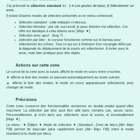
J’ai présenté la
sélection standard
ici :
1.4 Les gestes de base, § Sélectionner un
texte
.
Il existe d’autres modes de sélection présentés ici en menu contextuel.
Sélection standard
: celle indiquée ci-dessus.
Sélection étendue
: par clic successif, je peux étendre ma sélection. Cet
effet est identique à celui obtenu avec [Maj+ ▼].
Sélection avec ajout
: (bug ?).
sélection par bloc
: le curseur fonctionne comme sur le bureau pour
sélectionner les icônes. Tout ce qui est à l’intérieur d’un rectangle défini par
la diagonale du déplacement de la souris est sélectionné. À éviter pour le
texte, mais bien pratique pour des objets.
Actions sur cette zone
Le survol de la zone avec la souris affiche le mode en cours entre crochets.
▼ affiche la liste des modes en passant automatiquement au mode suivant.
▲ affiche la liste des modes, le mode en cours apparaissant sélectionné, pour
changer de mode.
Précisions
Cette zone conserve des fonctionnalités anciennes en double emploi quand elles
marchent. La sélection par bloc peut être utile dans certains cas, assez rares.
Personnellement, je m’en tiens aux sélections avec la souris, et éventuellement
[Maj+ ▼].
Le menu : ▼
Édition
▼
Mode de sélection
▼
(
Standard ; Zone de blocs [Alt+ Maj+
F8]
) permet de basculer (plus rapidement avec [Alt+ Maj+ F8]) entre le mode
standard et le mode par blocs.