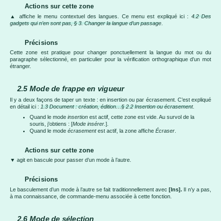
Actions sur cette zone
▲ affiche le menu contextuel des langues. Ce menu est expliqué ici :
4.2 Des
gadgets qui n’en sont pas, § 3. Changer la langue d’un passage
.
Précisions
Cette zone est pratique pour changer ponctuellement la langue du mot ou du
paragraphe sélectionné, en particulier pour la vérification orthographique d’un mot
étranger.
2.5
Mode de frappe en vigueur
Il y a deux façons de taper un texte : en insertion ou par écrasement. C’est expliqué
en détail ici :
1.3 Document : création, édition…§ 2.2 Insertion ou écrasement
.
Quand le mode
insertion
est actif, cette zone est vide. Au survol de la
souris, j’obtiens : [
Mode insérer.
].
Quand le mode
écrasement
est actif, la zone affiche
Écraser
.
Actions sur cette zone
▼ agit en bascule pour passer d’un mode à l’autre.
Précisions
Le basculement d’un mode à l’autre se fait traditionnellement avec
[Ins].
Il n’y a pas,
à ma connaissance, de commande-menu associée à cette fonction.
2.6
Mode de sélection