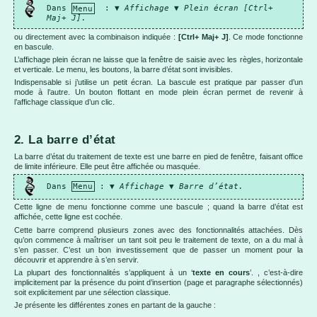
Dans
Menu
:
▼
Affichage
▼
Plein écran [Ctrl+
Maj+ J].
ou directement avec la combinaison indiquée :
[Ctrl+ Maj+ J]
. Ce mode fonctionne
en bascule.
L’affichage plein écran ne laisse que la fenêtre de saisie avec les règles, horizontale
et verticale. Le menu, les boutons, la barre d’état sont invisibles.
Indispensable si j’utilise un petit écran. La bascule est pratique par passer d’un
mode à l’autre. Un bouton flottant en mode plein écran permet de revenir à
l’affichage classique d’un clic.
2. La barre d’état
La barre d’état du traitement de texte est une barre en pied de fenêtre, faisant office
de limite inférieure. Elle peut être affichée ou masquée.
Dans
Menu
: ▼
Affichage
▼
Barre d’état.
Cette ligne de menu fonctionne comme une bascule ; quand la barre d’état est
affichée, cette ligne est cochée.
Cette barre comprend plusieurs zones avec des fonctionnalités attachées. Dès
qu’on commence à maîtriser un tant soit peu le traitement de texte, on a du mal à
s’en passer. C’est un bon investissement que de passer un moment pour la
découvrir et apprendre à s’en servir.
La plupart des fonctionnalités s’appliquent à un ‘
texte en cours
’. , c’est-à-dire
implicitement par la présence du point d’insertion (page et paragraphe sélectionnés)
soit explicitement par une sélection classique.
Je présente les différentes zones en partant de la gauche :