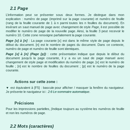
2.1 Page
L’information peut se présenter sous deux formes. Je distingue dans mon
explication : numéro de page (imprimé sur la page courante) et numéro de feuille
(rang de la feuille courante de 1 à n parmi toutes les n feuilles du document). En
insérant un saut manuel de page avec changement de style
Page
, il est possible de
modifier le numéro de page de la nouvelle page. Ainsi, la feuille 3 peut recevoir le
numéro 10. Cette zone renseigne parfaitement la page courante.
Page [x] à [n]
: La page courante [x] est dans le même style de page depuis le
début du document. [n] est le nombre de pages du document. Dans ce contexte,
numéro de page et numéro de feuille sont identiques.
Page [x] à [n] (Page [p])
: cette présentation indique que depuis le début du
document jusqu’à la page courante, il y a eu un saut de page manuel avec
changement de style page et modification du numéro de page. [x] est le numéro de
feuille ; [n] est le nombre de feuilles du document ; [p] est le numéro de la page
courante.
Actions sur cette zone :
▼ est équivalent à [F5] : bascule pour afficher / masquer la fenêtre du navigateur.
Je présente le navigateur ici :
2.6 Le sommaire automatique
.
Précisions
Pour les impressions partielles, j’indique toujours au système les numéros de feuille
et non les numéros de page.
2.2 Mots (caractères)