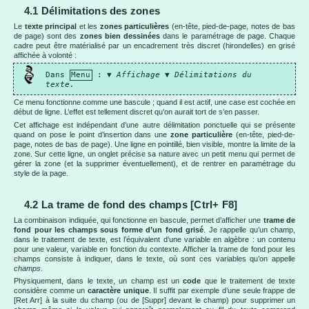
4.1 Délimitations des zones
Le
texte principal
et les
zones
particuli
ères
(en-tête, pied-de-page, notes de bas
de page) sont des
zones bien dessinées
dans le paramétrage de page. Chaque
cadre peut être matérialisé par un encadrement très discret (hirondelles) en grisé
affichée à volonté :
Dans
Menu
: ▼
Affichage
▼
Délimitations du
texte.
Ce menu fonctionne comme une bascule ; quand il est actif, une case est cochée en
début de ligne. L’effet est tellement discret qu’on aurait tort de s’en passer.
Cet affichage est indépendant d’une autre délimitation ponctuelle qui se présente
quand on pose le point d’insertion dans une
zone particulière
(en-tête, pied-de-
page, notes de bas de page). Une ligne en pointillé, bien visible, montre la limite de la
zone. Sur cette ligne, un onglet précise sa nature avec un petit menu qui permet de
gérer la zone (et la supprimer éventuellement), et de rentrer en paramétrage du
style de la page.
4.2 La trame de fond des champs [Ctrl+ F8]
La combinaison indiquée, qui fonctionne en bascule, permet d’afficher une
trame de
fond pour
les champs
sous forme d’
un fond grisé
. Je rappelle qu’un champ,
dans le traitement de texte, est l’équivalent d’une variable en algèbre : un contenu
pour une valeur, variable en fonction du contexte. Afficher la trame de fond pour les
champs consiste à indiquer, dans le texte, où sont ces variables qu’on appelle
champs
.
Physiquement, dans le texte, un champ est un
code
que le traitement de texte
considère comme un
caractère unique
. Il suffit par exemple d’une seule frappe de
[Ret Arr] à la suite du champ (ou de [Suppr] devant le champ) pour supprimer un