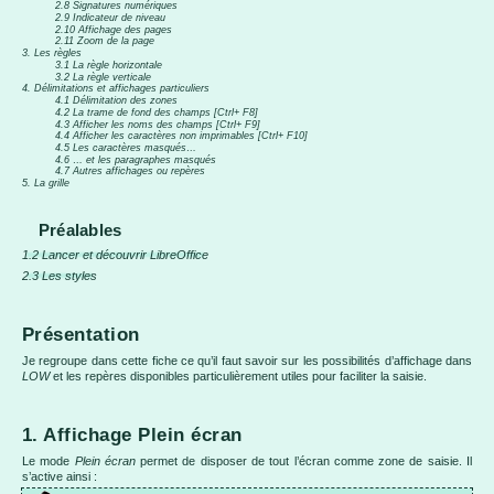
2.8 Signatures numériques
2.9 Indicateur de niveau
2.10 Affichage des pages
2.11 Zoom de la page
3. Les règles
3.1 La règle horizontale
3.2 La règle verticale
4. Délimitations et affichages particuliers
4.1 Délimitation des zones
4.2 La trame de fond des champs [Ctrl+ F8]
4.3 Afficher les noms des champs [Ctrl+ F9]
4.4 Afficher les caractères non imprimables [Ctrl+ F10]
4.5 Les caractères masqués…
4.6 … et les paragraphes masqués
4.7 Autres affichages ou repères
5. La grille
Préalables
1.2 Lancer et découvrir LibreOffice
2.3 Les styles
Présentation
Je regroupe dans cette fiche ce qu’il faut savoir sur les possibilités d’affichage dans
LOW
et les repères disponibles particulièrement utiles pour faciliter la saisie.
1. Affichage Plein écran
Le mode
Plein écran
permet de disposer de tout l’écran comme zone de saisie. Il
s’active ainsi :