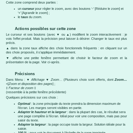
Cette zone comprend deux parties :
un
curseur
pour régler le zoom, avec des boutons ‘-’ [Réduire le zoom] et
‘+’ [Agrandir le zoom] ;
le
taux
du zoom.
Actions possibles sur cette zone
Le curseur et ses boutons (avec ▼ ou ▲) modifient le zoom interactivement : je
vois l’effet produit. Mais la précision peut laisser à désirer. Changer le taux est plus
précis.
▲ dans la zone taux affiche des choix fonctionnels fréquents : en cliquant sur un
des choix proposés, il s’applique immédiatement.
▼ affiche une petite fenêtre permettant de choisir le facteur de zoom et la
présentation de la page. Voir ci-après.
Précisions
Dans Menu : ▼
Affichage
▼
Zoom
… (Plusieurs choix sont offerts, dont
Zoom…
<[
Zoom et disposition des pages
] ;
‡
Facteur de
zoom
‡
(ressemble à la petite fenêtre précédente)
Quelques précisions sur ces choix :
Optimal
: la zone principale du texte prendra la dimension maximum de
l’écran. Les marges seront visibles en partie.
Adapter le hauteur et la largeur
: dans la plupart des cas, le résultat sera
une page complète à l’écran. Idéal pour voir une composition, mais pas pour
saisir du texte.
Adapter la largeur
: la page occupe toute la largeur. Solution idéale pour la
saisie.
100 %
: pour voir le document à l’échelle de la page imprimée.