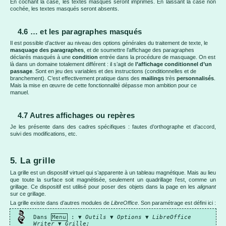
En cochant la case, les textes masqués seront imprimés. En laissant la case non
cochée, les textes masqués seront absents.
4.6 … et les paragraphes masqués
Il est possible d’activer au niveau des options générales du traitement de texte, le
masquage des paragraphes
, et de soumettre l’affichage des paragraphes
déclarés masqués à une
condition
entrée dans la procédure de masquage. On est
là dans un domaine totalement différent : il s’agit de
l’affichage conditionnel d’un
passage
. Sont en jeu des variables et des instructions (conditionnelles et de
branchement). C’est effectivement pratique dans des
mailings
très
personnalisés
.
Mais la mise en œuvre de cette fonctionnalité dépasse mon ambition pour ce
manuel.
4.7 Autres affichages ou repères
Je les présente dans des cadres spécifiques : fautes d’orthographe et d’accord,
suivi des modifications, etc.
5. La grille
La grille est un dispositif virtuel qui s’apparente à un tableau magnétique. Mais au lieu
que toute la surface soit magnétisée, seulement un quadrillage l’est, comme un
grillage. Ce dispositif est utilisé pour poser des objets dans la page en les
alignant
sur ce grillage.
La grille existe dans d’autres modules de
LibreOffice
. Son paramétrage est défini ici :
Dans
Menu
: ▼
Outils
▼
Options
▼
LibreOffice
Writer
▼
Grille;