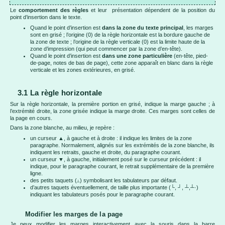
Le
comportement des règles
et leur présentation dépendent de la position du
point d’insertion dans le texte.
Quand le point d’insertion est
dans la zone du texte principal
, les marges
sont en grisé ; l’origine (0) de la règle horizontale est la bordure gauche de
la zone de texte ; l’origine de la règle verticale (0) est la limite haute de la
zone d’impression (qui peut commencer par la zone d’en-tête).
Quand le point d’insertion est
dans une zone particulière
(en-tête, pied-
de-page, notes de bas de page), cette zone apparaît en blanc dans la règle
verticale et les zones extérieures, en grisé.
3.1 La règle horizontale
Sur la règle horizontale, la première portion en grisé, indique la marge gauche ; à
l’extrémité droite, la zone grisée indique la marge droite. Ces marges sont celles de
la page en cours.
Dans la zone blanche, au milieu, je repère :
un curseur ▲, à gauche et à droite : il indique les limites de la zone
paragraphe. Normalement, alignés sur les extrémités de la zone blanche, ils
indiquent les retraits, gauche et droite, du paragraphe courant.
un curseur ▼, à gauche, initialement posé sur le curseur précédent : il
indique, pour le paragraphe courant, le retrait supplémentaire de la première
ligne.
des petits taquets (
) symbolisant les tabulateurs par défaut.
┴
d’autres taquets éventuellement, de taille plus importante (└, ┘, ┴,┴·)
indiquant les tabulateurs posés pour le paragraphe courant.
Modifier les marges de la page
Je peux modifier les marges interactivement avec la souris dans la barre