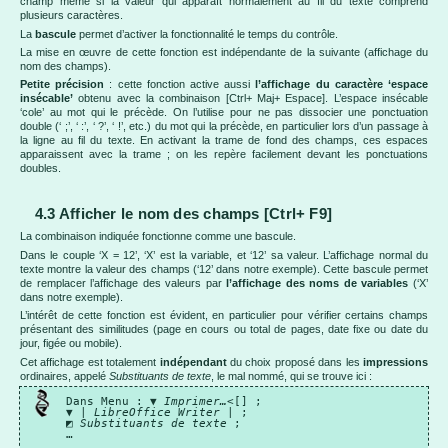
champ même si la valeur qui apparaît normalement au fil du texte comprend
plusieurs caractères.
La
bascule
permet d’activer la fonctionnalité le temps du contrôle.
La mise en œuvre de cette fonction est indépendante de la suivante (affichage du
nom des champs).
Petite précision
: cette fonction active aussi
l’affichage du caractère ‘espace
insécable’
obtenu avec la combinaison [Ctrl+ Maj+ Espace]. L’espace insécable
‘cole’ au mot qui le précède. On l’utilise pour ne pas dissocier une ponctuation
double (‘ ;’, ‘ :’, ‘ ?’, ‘ !’, etc.) du mot qui la précède, en particulier lors d’un passage à
la ligne au fil du texte. En activant la trame de fond des champs, ces espaces
apparaissent avec la trame ; on les repère facilement devant les ponctuations
doubles.
4.3 Afficher le nom des champs [Ctrl+ F9]
La combinaison indiquée fonctionne comme une bascule.
Dans le couple ‘X = 12’, ‘X’ est la variable, et ‘12’ sa valeur. L’affichage normal du
texte montre la valeur des champs (‘12’ dans notre exemple). Cette bascule permet
de remplacer l’affichage des valeurs par
l’affichage des noms de variables
(‘X’
dans notre exemple).
L’intérêt de cette fonction est évident, en particulier pour vérifier certains champs
présentant des similitudes (page en cours ou total de pages, date fixe ou date du
jour, figée ou mobile).
Cet affichage est totalement
indépendant
du choix proposé dans les
impressions
ordinaires, appelé
Substituants de texte
, le mal nommé, qui se trouve ici :
Dans Menu : ▼
Imprimer…
<[] ;
▼ |
LibreOffice Writer
| ;
◩
Substituants de texte
;
…