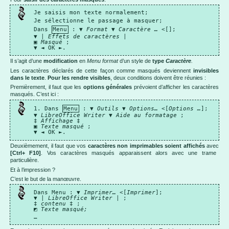
Je saisis mon texte normalement;
Je sélectionne le passage à masquer;
Dans
Menu
: ▼
Format
▼
Caractère …
<[];
▼ |
Effets de caractères
|
▣
Masqué
;
▼ ◄ OK ►.
Il s’agit d’une
modification
en
Menu format
d’un style de
type
Caractère
.
Les caractères déclarés de cette façon comme masqués deviennent
invisibles
dans le texte
.
Pour les rendre visibles
, deux conditions doivent être réunies :
Premièrement, il faut que les
options générales
prévoient d’afficher les caractères
masqués. C’est ici :
1. Dans
Menu
: ▼
Outils
▼
Options…
<[
Options …
];
▼
LibreOffice Writer
▼
Aide au formatage
;
‡
Affichage
‡
▣
Texte masqué
;
▼ ◄ OK ►.
Deuxièmement, il faut que vos
caractères non imprimables soient affichés
avec
[Ctrl+ F10]
. Vos caractères masqués apparaissent alors avec une trame
particulière.
Et à l’impression ?
C’est le but de la manœuvre.
Dans Menu : ▼
Imprimer…
<[
Imprimer
];
▼ |
LibreOffice Writer
| ;
‡
contenu
‡ ;
◩
Texte masqué;
…