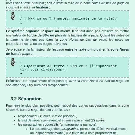
notes sans texte principal ; soit je limite la taille de la zone
Notes de bas de page
en
indiquant ensuite sa
hauteur
:
…
♪ : NNN cm ou % (hauteur maximale de la note);
…
Le système organise l’espace au mieux
. Il ne faut donc pas craindre de mettre
une valeur de l’
ordre de 50% ou plus
de la hauteur de la page. Quand les notes de
la page ne tiennent pas dans la zone
Notes de bas de page
, les notes se
poursuivent sur la ou les pages suivantes.
Je précise enfin la hauteur de l’espace
entre le texte principal et la zone
Notes
de bas de page
:
…
♪
Espacement du texte
: NNN cm ; (l’espacement
(1), voir ci-dessous);
…
Précision : cet espacement n’est posé qu’avec la zone
Notes de bas de page
. en
son absence, il n’y aura pas d’espacement.
3.2 Séparation
Pour être le plus clair possible, petit rappel des zones successives dans la zone
Notes de bas de page
, du haut vers le bas :
l’espacement (1) avec le texte principal ,
le
trait de séparation
éventuel et son espacement (2)
après
,
les paragraphes successifs (un paragraphe par note).
Le paramétrage des
paragraphes
permet de définir, verticalement,
un espacement avant (3) le texte de la note proprement dit,