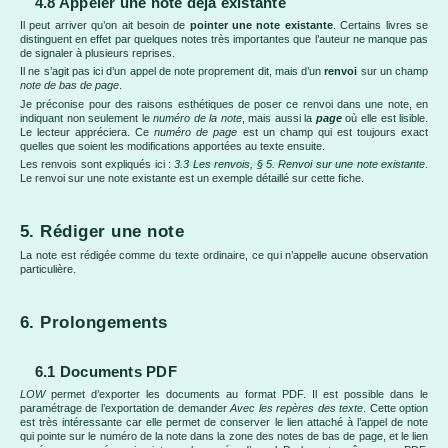
4.8 Appeler une note déjà existante
Il peut arriver qu’on ait besoin de
pointer une note existante
. Certains livres se
distinguent en effet par quelques notes très importantes que l’auteur ne manque pas
de signaler à plusieurs reprises.
Il ne s’agit pas ici d’un appel de note proprement dit, mais d’un
renvoi
sur un champ
note de bas de page
.
Je préconise pour des raisons esthétiques de poser ce renvoi dans une note, en
indiquant non seulement le
numéro de la note
, mais aussi la
page
où elle est lisible.
Le lecteur appréciera. Ce
numéro de page
est un champ qui est toujours exact
quelles que soient les modifications apportées au texte ensuite.
Les renvois sont expliqués ici :
3.3 Les renvois, § 5. Renvoi sur une note existante
.
Le renvoi sur une note existante est un exemple détaillé sur cette fiche.
5. Rédiger une note
La note est rédigée comme du texte ordinaire, ce qui n’appelle aucune observation
particulière.
6. Prolongements
6.1 Documents PDF
LOW
permet d’exporter les documents au format PDF. Il est possible dans le
paramétrage de l’exportation de demander
Avec les repères des texte
. Cette option
est très intéressante car elle permet de conserver le lien attaché à l’appel de note
qui pointe sur le numéro de la note dans la zone des notes de bas de page, et le lien