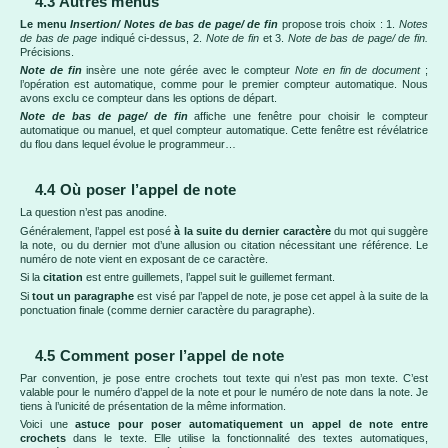
4.3 Autres menus
Le menu
Insertion/ Notes de bas de page/ de fin
propose trois choix : 1.
Notes
de bas de page
indiqué ci-dessus, 2.
Note de fin
et 3.
Note de bas de page/ de fin.
Précisions.
Note de fin
insère une note gérée avec le compteur
Note en fin de document
;
l’opération est automatique, comme pour le premier compteur automatique. Nous
avons exclu ce compteur dans les options de départ.
Note de bas de page/ de fin
affiche une fenêtre pour choisir le compteur
automatique ou manuel, et quel compteur automatique. Cette fenêtre est révélatrice
du flou dans lequel évolue le programmeur…
4.4 Où poser l’appel de note
La question n’est pas anodine.
Généralement, l’appel est posé
à la suite du dernier caractère
du mot qui suggère
la note, ou du dernier mot d’une allusion ou citation nécessitant une référence. Le
numéro de note vient en exposant de ce caractère.
Si la
citation
est entre guillemets, l’appel suit le guillemet fermant.
Si
tout un paragraphe
est visé par l’appel de note, je pose cet appel à la suite de la
ponctuation finale (comme dernier caractère du paragraphe).
4.5 Comment poser l’appel de note
Par convention, je pose entre crochets tout texte qui n’est pas mon texte. C’est
valable pour le numéro d’appel de la note et pour le numéro de note dans la note. Je
tiens à l’unicité de présentation de la même information.
Voici une
astuce pour poser automatiquement un appel de note entre
crochets
dans le texte. Elle utilise la fonctionnalité des textes automatiques,