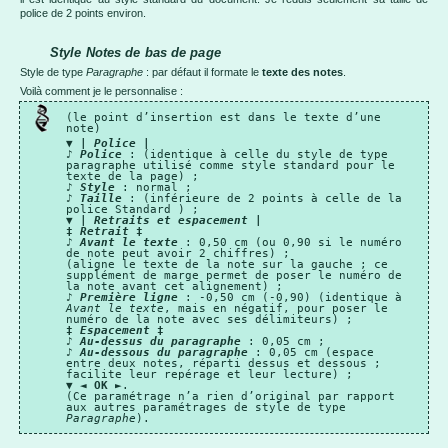
police de 2 points environ.
Style Notes de bas de page
Style de type
Paragraphe
: par défaut il formate le
texte des notes
.
Voilà comment je le personnalise :
(le point d’insertion est dans le texte d’une
note)
▼
|
Police
|
♪
Police
: (identique à celle du style de type
paragraphe utilisé comme style standard pour le
texte de la page) ;
♪
Style
: normal ;
♪
Taille
: (inférieure de 2 points à celle de la
police Standard ) ;
▼
|
Retraits et espacement
|
‡
Retrait
‡
♪
Avant le texte
: 0,50 cm (ou 0,90 si le numéro
de note peut avoir 2 chiffres) ;
(aligne le texte de la note sur la gauche ; ce
supplément de marge permet de poser le numéro de
la note avant cet alignement) ;
♪
Première ligne
: -0,50 cm (-0,90) (identique à
Avant le texte
, mais en négatif, pour poser le
numéro de la note avec ses délimiteurs) ;
‡
Espacement
‡
♪
Au-dessus du paragraphe
: 0,05 cm ;
♪
Au-dessous du paragraphe
: 0,05 cm (espace
entre deux notes, réparti dessus et dessous ;
facilite leur repérage et leur lecture) ;
▼ ◄
OK
►.
(Ce paramétrage n’a rien d’original par rapport
aux autres paramétrages de style de type
Paragraphe
).