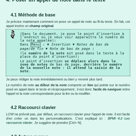
4.1 Méthode de base
Je précise maintenant comment on pose un appel de note au fil du texte. En fait, cet
appel insère un
champ original
.
(Dans le document, je pose le point d’insertion à
l’endroit où je veux voir apparaître le numéro de
la note appelée);
Dans
Menu
: ▼
Insertion
▼
Notes de bas de
page/de fin
▼
Note de bas de page
;
(le
numéro de la note
est posé dans le texte à la
place du point d’insertion);
Le point d’insertion
se déplace alors dans la
zone de notes
de bas de page,
derrière le numéro
de la nouvelle note
:
il attend la saisie de la
note
.
Je peux rédiger la note immédiatement ou bien y revenir plus tard.
Le numéro de note
au début de la note
comporte un
lien
qui pointe sur le numéro
posé en appel dans le texte et réciproquement ; il est donc
facile de naviguer
entre
l’appel et la note correspondante pour la lire ou la modifier.
4.2 Raccourci clavier
LOW
ne prévoit pas, par défaut, un raccourci clavier pour l’appel de note. Il est facile
d’en créer un dans les personnalisations. C’est expliqué ici :
BPMI 4.2 Les
raccourcis clavier
. Je suggère de prendre [Ctrl+ N].