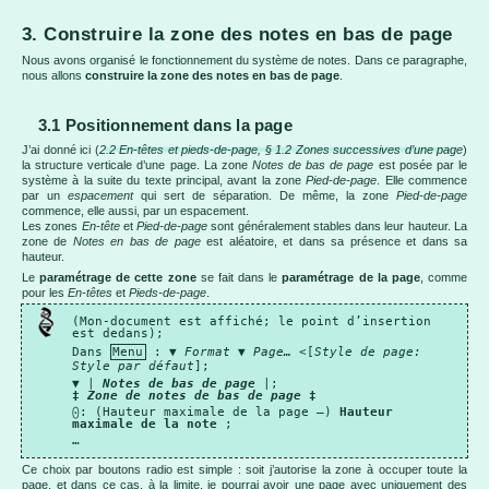
3. Construire la zone des notes en bas de page
Nous avons organisé le fonctionnement du système de notes. Dans ce paragraphe,
nous allons
construire la zone des notes en bas de page
.
3.1 Positionnement dans la page
J’ai donné ici (
2.2 En-têtes et pieds-de-page, § 1.2 Zones successives d’une page
)
la structure verticale d’une page. La zone
Notes de bas de page
est posée par le
système à la suite du texte principal, avant la zone
Pied-de-page
. Elle commence
par un
espacement
qui sert de séparation. De même, la zone
Pied-de-page
commence, elle aussi, par un espacement.
Les zones
En-tête
et
Pied-de-page
sont généralement stables dans leur hauteur. La
zone de
Notes en bas de page
est aléatoire, et dans sa présence et dans sa
hauteur.
Le
paramétrage de cette zone
se fait dans le
paramétrage de la page
, comme
pour les
En-têtes
et
Pieds-de-page
.
(Mon-document est affiché; le point d’insertion
est dedans);
Dans
Menu
: ▼
Format
▼
Page…
<[
Style de page:
Style par défaut
];
▼ |
Notes de bas de page
|;
‡
Zone de notes de bas de page
‡
⨀: (Hauteur maximale de la page –)
Hauteur
maximale de la note
;
…
Ce choix par boutons radio est simple : soit j’autorise la zone à occuper toute la
page, et dans ce cas, à la limite, je pourrai avoir une page avec uniquement des