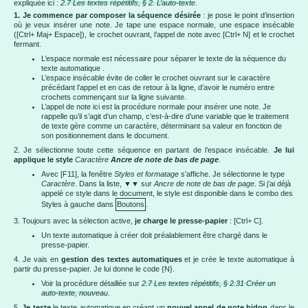
expliquée ici :
2.7 Les textes répétitifs, § 2. L’auto-texte
.
1. Je commence par composer la séquence désirée
: je pose le point d’insertion
où je veux insérer une note. Je tape une espace normale, une espace insécable
([Ctrl+ Maj+ Espace]), le crochet ouvrant, l’appel de note avec [Ctrl+ N] et le crochet
fermant.
L’espace normale est nécessaire pour séparer le texte de la séquence du
texte automatique .
L’espace insécable évite de coller le crochet ouvrant sur le caractère
précédant l’appel et en cas de retour à la ligne, d’avoir le numéro entre
crochets commençant sur la ligne suivante.
L’appel de note ici est la procédure normale pour insérer une note. Je
rappelle qu’il s’agit d’un champ, c’est-à-dire d’une variable que le traitement
de texte gère comme un caractère, déterminant sa valeur en fonction de
son positionnement dans le document.
2. Je sélectionne toute cette séquence en partant de l’espace insécable.
Je lui
applique le style
Caractère
Ancre de note de bas de page
.
Avec [F11], la fenêtre
Styles et formatage
s’affiche. Je sélectionne le type
Caractère
. Dans la liste, ▼▼ sur
Ancre de note de bas de page
. Si j’ai déjà
appelé ce style dans le document, le style est disponible dans le combo des
Styles à gauche dans
Boutons
.
3. Toujours avec la sélection active,
je charge le presse-papier
: [Ctrl+ C].
Un texte automatique à créer doit préalablement être chargé dans le
presse-papier.
4. Je vais en
gestion des textes automatiques
et je crée le texte automatique à
partir du presse-papier. Je lui donne le code {N}.
Voir la procédure détaillée sur
2.7 Les textes répétitifs, § 2.31 Créer un
auto-texte, nouveau
.
5.
Je teste
le texte automatique en créant un
nouvel appel de note bidon
dans le