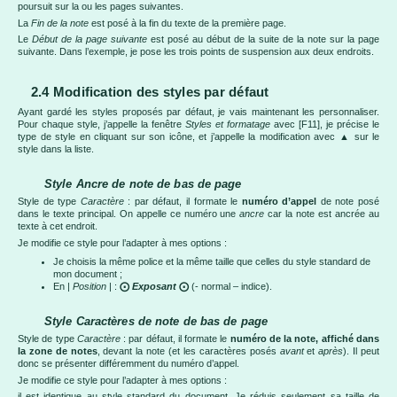
poursuit sur la ou les pages suivantes.
La
Fin de la note
est posé à la fin du texte de la première page.
Le
Début de la page suivante
est posé au début de la suite de la note sur la page
suivante. Dans l’exemple, je pose les trois points de suspension aux deux endroits.
2.4 Modification des styles par défaut
Ayant gardé les styles proposés par défaut, je vais maintenant les personnaliser.
Pour chaque style, j’appelle la fenêtre
Styles et formatage
avec [F11], je précise le
type de style en cliquant sur son icône, et j’appelle la modification avec ▲ sur le
style dans la liste.
Style Ancre de note de bas de page
Style de type
Caractère
: par défaut, il formate le
numéro d’appel
de note posé
dans le texte principal. On appelle ce numéro une
ancre
car la note est ancrée au
texte à cet endroit.
Je modifie ce style pour l’adapter à mes options :
Je choisis la même police et la même taille que celles du style standard de
mon document ;
En |
Position
| :
⨀
Exposant
⨀
(- normal – indice).
Style Caractères de note de bas de page
Style de type
Caractère
: par défaut, il formate le
numéro de la note, affiché dans
la zone de notes
, devant la note (et les caractères posés
avant
et
après
). Il peut
donc se présenter différemment du numéro d’appel.
Je modifie ce style pour l’adapter à mes options :
il est identique au style standard du document. Je réduis seulement sa taille de