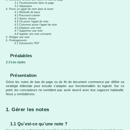
3.1 Positionnement dans la page
3.2 Séparation
4. Poser un appel de note dans le texte
4.1 Méthode de base
4.2 Raccourci-clavier
4.3 Autres menus
4.4 Où poser l’appel de note
4.5 Comment poser l’appel de note
4.6 Déplacer une note
4.7 Supprimer une note
4.8 Appeler une note existante
5. Rédiger une note
6. Prolongements
6.1 Documents PDF
Préalables
2.3 Les styles
Présentation
Gérer les notes de bas de page ou de fin de document commence par définir sa
stratégie éditoriale pour ensuite s’adapter aux fonctionnalités du logiciel. Sur ce
point, les concepteurs ne semblent pas avoir œuvré avec leur sagesse habituelle.
Nous y remédierons.
1. Gérer les notes
1.1 Qu’est-ce qu’une note ?