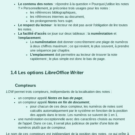
Le contenu des notes
: répondre à la question « Pourquoi j’utilise les notes
? » Personnellement, je préconise trois usages pour les notes :
les références bibliographiques,
les références internes au document,
les prolongements hors sujet.
Le respect du lecteur
: le lecteur ne doit pas avoir l’obligation de lire toutes
les notes.
La facilité d’accès
se joue sur deux tableaux : la
numérotation
et
l’
emplacement
.
La
numérotation
doit donner concrètement une plage de numéros
à deux chiffres maximum ; ce qui revient, le plus souvent, à prendre
une séquence par chapitre.
L’emplacement
doit permettre au lecteur de trouver la note
rapidement ; le plus simple est donc le bas de page.
1.4 Les options
LibreOffice Writer
Compteurs
LOW
permet trois compteurs, indépendants de la localisation des notes :
un compteur appelé
Notes en bas de page
,
un compteur appelé
Notes en fin de document
,
pour chacun de ces deux compteur, les numéros de notes sont
calculés automatiquement par le système en fonction de la position
des appels dans le texte. Les numéros se suivent de 1 en 1.
une numérotation exceptionnelle avec des caractères choisis au moment
de l’appel. Dans ce cas, il serait plus judicieux de parler d’une liste de
numéros plutôt que de compteur.
Le nom de ces compteurs est indépendant de la position des notes, ce qui prête à