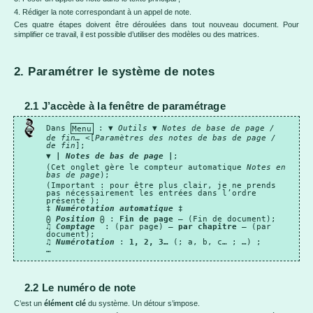
4. Rédiger la note correspondant à un appel de note.
Ces quatre étapes doivent être déroulées dans tout nouveau document. Pour
simplifier ce travail, il est possible d’utiliser des modèles ou des matrices.
2. Paramétrer le système de notes
2.1 J’accède à la fenêtre de paramétrage
Dans
Menu
: ▼
Outils
▼
Notes de base de page /
de fin…
<[
Paramètres des notes de bas de page /
de fin
];
▼
|
Notes de bas de page
|
;
(Cet onglet gère le compteur automatique
Notes en
bas de page
);
(Important : pour être plus clair, je ne prends
pas nécessairement les entrées dans l’ordre
présenté );
‡
Numérotation automatique
‡
⨀
Position
⨀
:
Fin de page
– (Fin de document);
♫
Comptage
: (par page) –
par chapitre
– (par
document);
♫
Numérotation
:
1, 2, 3…
(; a, b, c… ; …) ;
…
2.2 Le numéro de note
C’est un
élément clé
du système. Un détour s’impose.