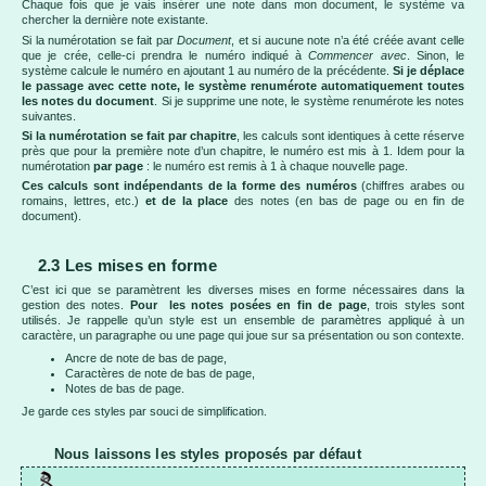
Chaque fois que je vais insérer une note dans mon document, le système va
chercher la dernière note existante.
Si la numérotation se fait par
Document
, et si aucune note n’a été créée avant celle
que je crée, celle-ci prendra le numéro indiqué à
Commencer avec
. Sinon, le
système calcule le numéro en ajoutant 1 au numéro de la précédente.
Si je déplace
le passage avec cette note, le système renumérote automatiquement toutes
les notes du document
. Si je supprime une note, le système renumérote les notes
suivantes.
Si la numérotation se fait par chapitre
, les calculs sont identiques à cette réserve
près que pour la première note d’un chapitre, le numéro est mis à 1. Idem pour la
numérotation
par page
: le numéro est remis à 1 à chaque nouvelle page.
Ces calculs sont indépendants de la forme des numéros
(chiffres arabes ou
romains, lettres, etc.)
et de la place
des notes (en bas de page ou en fin de
document).
2.3 Les mises en forme
C’est ici que se paramètrent les diverses mises en forme nécessaires dans la
gestion des notes.
Pour les notes posées en fin de page
, trois styles sont
utilisés. Je rappelle qu’un style est un ensemble de paramètres appliqué à un
caractère, un paragraphe ou une page qui joue sur sa présentation ou son contexte.
Ancre de note de bas de page,
Caractères de note de bas de page,
Notes de bas de page.
Je garde ces styles par souci de simplification.
Nous laissons les styles proposés par défaut
…