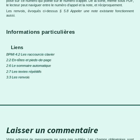
posé sur ce numéro qui pointe sur le numéro d’appel. De la sorte, même sous PDF,
le lecteur peut naviguer entre le numéro d’appel et la note, et réciproquement.
Les renvois, évoqués ci-dessus
§ 5.8 Appeler une note existante
fonctionnent
aussi.
Informations particulières
Liens
BPMI 4.2 Les raccourcis clavier
2.2 En-têtes et pieds-de-page
2.6 Le sommaire automatique
2.7 Les textes répétitifs
3.3 Les renvois
Laisser un commentaire
Votre adresse de messagerie ne sera pas publiée.
Les champs obligatoires sont