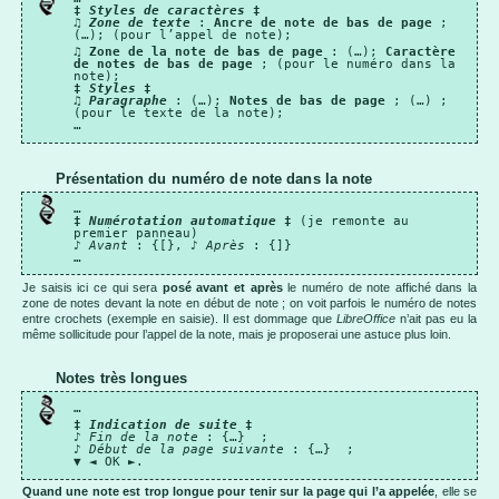
‡
Styles de caractères
‡
♫
Zone de texte
:
Ancre de note de bas de page
;
(…); (pour l’appel de note);
♫
Zone de la note de bas de page
: (…);
Caractère
de notes de bas de page
; (pour le numéro dans la
note);
‡
Styles
‡
♫
Paragraphe
: (…);
Notes de bas de page
; (…) ;
(pour le texte de la note);
…
Présentation du numéro de note dans la note
…
‡
Numérotation automatique
‡
(je remonte au
premier panneau)
♪
Avant
: {[}, ♪
Après
: {]}
…
Je saisis ici ce qui sera
posé avant et après
le numéro de note affiché dans la
zone de notes devant la note en début de note ; on voit parfois le numéro de notes
entre crochets (exemple en saisie). Il est dommage que
LibreOffice
n’ait pas eu la
même sollicitude pour l’appel de la note, mais je proposerai une astuce plus loin.
Notes très longues
…
‡
Indication de suite
‡
♪
Fin de la note
: {…} ;
♪
Début de la page suivante
: {…} ;
▼ ◄ OK ►.
Quand une note est trop longue pour tenir sur la page qui l’a appelée
, elle se