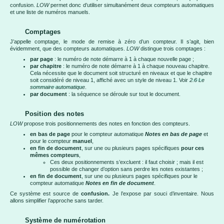
confusion.
LOW
permet donc d’utiliser simultanément deux compteurs automatiques
et une liste de numéros manuels.
Comptages
J’appelle comptage, le mode de remise à zéro d’un compteur. Il s’agit, bien
évidemment, que des compteurs automatiques.
LOW
distingue trois comptages :
par page
: le numéro de note démarre à 1 à chaque nouvelle page ;
par chapitre
: le numéro de note démarre à 1 à chaque nouveau chapitre.
Cela nécessite que le document soit structuré en niveaux et que le chapitre
soit considéré de niveau 1, affiché avec un style de niveau 1. Voir
2.6 Le
sommaire automatique
.
par document
: la séquence se déroule sur tout le document.
Position des notes
LOW
propose trois positionnements des notes en fonction des compteurs.
en bas de page
pour le compteur automatique
Notes en bas de page
et
pour le compteur
manuel
,
en fin de document
, sur une ou plusieurs pages spécifiques
pour ces
mêmes compteurs
,
Ces deux positionnements s’excluent : il faut choisir ; mais il est
possible de changer d’option sans perdre les notes existantes ;
en fin de document
, sur une ou plusieurs pages spécifiques pour le
compteur automatique
Notes en fin de document
.
Ce système est source de
confusion.
Je l’expose par souci d’inventaire. Nous
allons simplifier l’approche sans tarder.
Système de numérotation