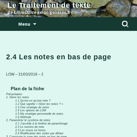
Le Traitement de texte
de LibreOffice selon geneses.fr
Aller
Rechercher
Menu
au
contenu
2.4 Les notes en bas de page
LOW – 31/03/2018 – 2
Plan de la fiche
Présentation
1. Gérer les notes
1.1 Qu’est-ce qu’une note ?
1.2 Que signifie « Gérer les notes ? »
1.3 Une stratégie de notes
1.4 Les options de LOW
1.5 Ma stratégie personnelle de notes
1.6 Méthode
2. Paramétrer le système de notes
2.1 J’accède à la fenêtre de paramétrage
2.2 Le numéro de note
2.3 Les mises en forme
2.4 Modification des styles par défaut
3. Construire la zone des notes en bas de page