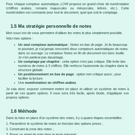
Pour chaque compteur automatique,
LOW
propose un grand choix de numérotation
(chiffres arabes, romains majuscules ou minuscules, lettres, etc.). Cette
numérotation est constante pour tout le document, quel que soit le comptage.
1.5 Ma stratégie personnelle de notes
Mon souci est de vous permettre d’utiliser les notes le plus simplement possible.
Voici mes options :
Un seul compteur automatique
:
Notes en bas de page
. Je lis beaucoup
et pourtant, je n’ai jamais rencontré deux compteurs automatiques de notes
dans un ouvrage. Le compteur
Notes en fin de document
est donc inutile.
Je n’en parlerai pas davantage.
Un comptage par chapitre
: cette option n’est pas critique. Elle évite des
numéros de notes à 3 chiffres. Elle renforce l’autonomie du chapitre dans la
structure globale.
Un positionnement en bas de page
: option non critique aussi ; pour
faciliter la lecture.
Une
numérotation en chiffres arabes
.
Je vais donc exposer comment mettre en place et utiliser un système de notes à
partir de ces quatre options. Il vous sera très facile, après étude, d’appliquer vos
propres options.
1.6 Méthode
Dans la mise en place d’un système des notes, il y a quatre étapes essentielles :
1. Paramétrer le système de notes en fonction des options prises ;
2. Construire la zone des notes ;
3. Poser un appel de note dans le texte principal ;