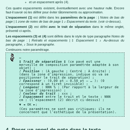
et un espacement après (4).
Ces quatre espacements existent, éventuellement avec une hauteur nulle. Encore
faut-il savoir où les définir pour éviter tâtonnements ou approximation.
L’espacement (1)
est défini dans les
paramètres de la page
: |
Notes de bas de
page
| ‡
zone de notes de bas de page
‡ ♪
Espacement du texte
. (voir ci-dessus).
L’espacement (2)
est défini
avec le trait de séparation
dans le même onglet,
présenté ci-après.
Les espacements (3) et (4)
sont définis dans le style de type paragraphe
Notes de
bas de page
: |
Retraits et espacements
| ‡
Espacement
‡ ♪
Au-dessus du
paragraphe
, ♪
Sous le paragraphe
.
Continuons notre paramétrage.
…
‡
Trait de séparation
‡
(ce pavé est une
merveille de composition paramétrée adaptée à son
objet) ;
♪
Position
: (À gauche ; Centré ; À droite) ;
(dans la zone d’impression, indique où va se
positionner le trait de séparation) ;
♪
Épaisseur
: (0,00 pt – 0,50 pt – … ); (0
correspond à un tiret invisible) ;
♪
Longueur
: NNN % ; (Par rapport à la largeur de
la zone d’impression) ;
♪
Couleur du trait
: xxx ;
♪
Espacement
entre le trait et le texte : NNN
cm ; (l’espacement (2) décrit ci-dessus) ;
▼ ◄ OK ►;
(Ces paramètres ne sont pas critiques; ils ne
concernent que l’esthétique de la présentation).
4. Poser un appel de note dans le texte