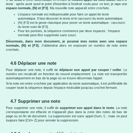
texte : après avoir posé le point d’insertion à l’endroit voulu pour ce test, je tape une
espace normale, {N} et [F3]
. Ma nouvelle note apparaît entre crochets.
L’espace normale est indispensable pour faire un appel de texte
automatique. Il faut dissocier le texte et le raccourci du texte automatique.
{N} [F3] est le geste classique pour poser un texte automatique : raccourci
du texte suivi de [F3].
Pour les puristes, la séquence commence par deux espaces : l’espace
normale peut être supprimée sans souci.
Désormais, dans mon document, je poserai mes notes avec une espace
normale, {N} et [F3].
J’obtiendrai alors en exposant un numéro de note entre
crochets.
4.6 Déplacer une note
Pour déplacer une note, il suffit de
déplacer son appel par couper / coller
. Le
numéro est recalculé en fonction du nouvel emplacement. La note est transportée
automatiquement en bas de la page où se trouve désormais l’appel.
Si la note est entre crochets par application du texte automatique, il est préférable de
couper toute la séquence depuis l’espace insécable jusqu’au crochet fermant.
4.7 Supprimer une note
Pour supprimer une note, il suffit de
supprimer son appel dans le texte
. La note
correspondante est effacée et n’apparaît plus dans la zone des notes de bas de
page ou en fin de document. La suppression est sans appel (hum..!) ; mais on peut
toujours faire [Ctrl+ Z] pour annuler la suppression.