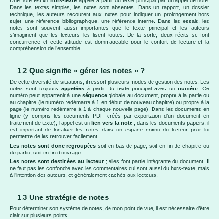
Une note est un
hors-texte
appelé à partir du texte principal par un appel de note.
Dans les textes simples, les notes sont absentes. Dans un rapport, un dossier
technique, les auteurs recourent aux notes pour indiquer un prolongement hors
sujet, une référence bibliographique, une référence interne. Dans les essais, les
notes sont souvent aussi importantes que le texte principal et les auteurs
s’imaginent que les lecteurs les lisent toutes. De la sorte, deux récits se font
concurrence et cette attitude est dommageable pour le confort de lecture et la
compréhension de l’ensemble.
1.2 Que signifie « gérer les notes » ?
De cette diversité de situations, il ressort plusieurs modes de gestion des notes. Les
notes sont toujours
appelées
à partir du texte principal avec un
numéro
. Ce
numéro peut appartenir à une
séquence
globale au document, propre à la partie ou
au chapitre (le numéro redémarre à 1 en début de nouveau chapitre) ou propre à la
page (le numéro redémarre à 1 à chaque nouvelle page). Dans les documents en
ligne (y compris les documents PDF créés par exportation d’un document en
traitement de texte), l’appel est un
lien vers la note
; dans les documents papiers, il
est important de localiser les notes dans un espace connu du lecteur pour lui
permettre de les retrouver facilement.
Les notes sont donc regroupées
soit en bas de page, soit en fin de chapitre ou
de partie, soit en fin d’ouvrage.
Les notes sont destinées au lecteur
; elles font partie intégrante du document. Il
ne faut pas les confondre avec les commentaires qui sont aussi du hors-texte, mais
à l’intention des auteurs, et généralement cachés aux lecteurs.
1.3 Une stratégie de notes
Pour déterminer son système de notes, de mon point de vue, il est nécessaire d’être
clair sur plusieurs points.